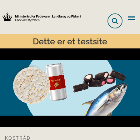
Dette er et testsite
Loaded
:
Unmute
100.00%
KOSTRÅD