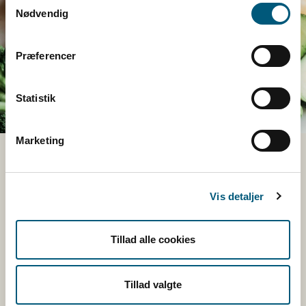
Nødvendig
Præferencer
Statistik
Marketing
KOST
SE KOSTRÅDENE
Vis detaljer
Fødevarestyrelsens kostråd er din rettesnor til at få
Tillad alle cookies
en sund og klimavenlig balance i det, du spiser og
drikker. Når du følger alle kostrådene, vil din krop få
dækket behovet for vitaminer, mineraler og andre
Tillad valgte
vigtige næringsstoffer.