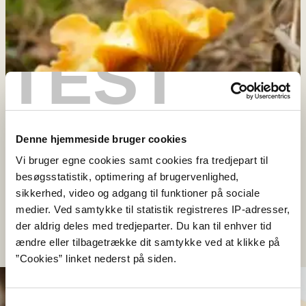
TEST
Denne hjemmeside bruger cookies
Vi bruger egne cookies samt cookies fra tredjepart til
KOST
besøgsstatistik, optimering af brugervenlighed,
Kan svampene spises?
sikkerhed, video og adgang til funktioner på sociale
medier. Ved samtykke til statistik registreres IP-adresser,
Læs vores folder og bliv klogere på, hvilke svampe der
der aldrig deles med tredjeparter. Du kan til enhver tid
kan spises (pdf).
ændre eller tilbagetrække dit samtykke ved at klikke på
”Cookies” linket nederst på siden.
Samtykkevalg