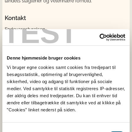
landets slagterier og veterinære forhold.
Kontakt
TEST
Fødevarestyrelsen
Stationsparken 31-33
2600 Glostrup
CVR: 62534516
EAN
Denne hjemmeside bruger cookies
Betaling til Fødevarestyrelsen
Vi bruger egne cookies samt cookies fra tredjepart til
besøgsstatistik, optimering af brugervenlighed,
Åben:
sikkerhed, video og adgang til funktioner på sociale
Mandag - torsdag: 9 - 16
medier. Ved samtykke til statistik registreres IP-adresser,
Fredag: 9 - 15
der aldrig deles med tredjeparter. Du kan til enhver tid
ændre eller tilbagetrække dit samtykke ved at klikke på
Kontakt
”Cookies” linket nederst på siden.
Følg os
Samtykkevalg