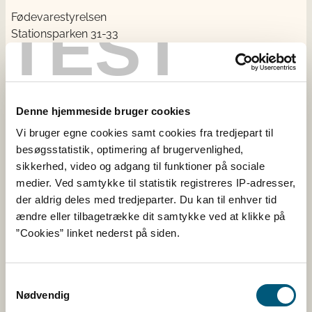
Fødevarestyrelsen
TEST
Stationsparken 31-33
2600 Glostrup
CVR: 62534516
EAN
Betaling til Fødevarestyrelsen
Denne hjemmeside bruger cookies
Åben:
Vi bruger egne cookies samt cookies fra tredjepart til
Mandag - torsdag: 9 - 16
besøgsstatistik, optimering af brugervenlighed,
Fredag: 9 - 15
sikkerhed, video og adgang til funktioner på sociale
medier. Ved samtykke til statistik registreres IP-adresser,
der aldrig deles med tredjeparter. Du kan til enhver tid
Kontakt
ændre eller tilbagetrække dit samtykke ved at klikke på
”Cookies” linket nederst på siden.
Følg os
Facebook
Samtykkevalg
Nødvendig
Twitter