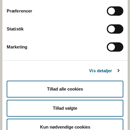
Rss
Præferencer
Tilmeld nyhedsbreve
Statistik
Marketing
Fugl
Vis detaljer
Kvæg
Tillad alle cookies
Ræv
Tillad valgte
Genveje
Kun nødvendige cookies
Blanketter