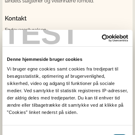
landets slagterier og veterinære forhold.
Kontakt
TEST
Fødevarestyrelsen
Stationsparken 31-33
2600 Glostrup
CVR: 62534516
EAN
Denne hjemmeside bruger cookies
Betaling til Fødevarestyrelsen
Vi bruger egne cookies samt cookies fra tredjepart til
besøgsstatistik, optimering af brugervenlighed,
Åben:
sikkerhed, video og adgang til funktioner på sociale
Mandag - torsdag: 9 - 16
medier. Ved samtykke til statistik registreres IP-adresser,
Fredag: 9 - 15
der aldrig deles med tredjeparter. Du kan til enhver tid
ændre eller tilbagetrække dit samtykke ved at klikke på
Kontakt
”Cookies” linket nederst på siden.
Følg os
Samtykkevalg