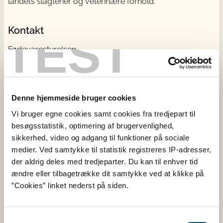
landets slagterier og veterinære forhold.
Kontakt
TEST
Fødevarestyrelsen
Stationsparken 31-33
2600 Glostrup
CVR: 62534516
EAN
Denne hjemmeside bruger cookies
Betaling til Fødevarestyrelsen
Vi bruger egne cookies samt cookies fra tredjepart til
besøgsstatistik, optimering af brugervenlighed,
Åben:
sikkerhed, video og adgang til funktioner på sociale
Mandag - torsdag: 9 - 16
medier. Ved samtykke til statistik registreres IP-adresser,
Fredag: 9 - 15
der aldrig deles med tredjeparter. Du kan til enhver tid
ændre eller tilbagetrække dit samtykke ved at klikke på
Kontakt
”Cookies” linket nederst på siden.
Følg os
Samtykkevalg