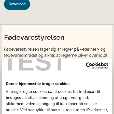
Download
Fødevarestyrelsen
Fødevarestyrelsen tager sig af regler på veterinær- og
TEST
fødevareområdet og sikrer, at reglerne bliver overholdt
via vejledning og via kontrol med fødevarer, foder,
landets slagterier og veterinære forhold.
Kontakt
Denne hjemmeside bruger cookies
Vi bruger egne cookies samt cookies fra tredjepart til
Fødevarestyrelsen
besøgsstatistik, optimering af brugervenlighed,
Stationsparken 31-33
sikkerhed, video og adgang til funktioner på sociale
2600 Glostrup
medier. Ved samtykke til statistik registreres IP-adresser,
CVR: 62534516