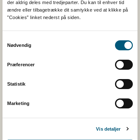
der aldrig deles med tredjeparter. Du kan til enhver tid
EAN
ændre eller tilbagetrække dit samtykke ved at klikke på
Betaling til Fødevarestyrelsen
”Cookies” linket nederst på siden.
Åben:
Mandag - torsdag: 9 - 16
Fredag: 9 - 15
Samtykkevalg
Nødvendig
Kontakt
Præferencer
Følg os
Statistik
Facebook
Twitter
Marketing
Rss
Vis detaljer
Tilmeld nyhedsbreve