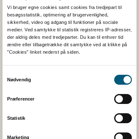
via vejledning og via kontrol med fødevarer, foder,
Vi bruger egne cookies samt cookies fra tredjepart til
landets slagterier og veterinære forhold.
besøgsstatistik, optimering af brugervenlighed,
sikkerhed, video og adgang til funktioner på sociale
medier. Ved samtykke til statistik registreres IP-adresser,
Kontakt
der aldrig deles med tredjeparter. Du kan til enhver tid
Fødevarestyrelsen
ændre eller tilbagetrække dit samtykke ved at klikke på
Stationsparken 31-33
”Cookies” linket nederst på siden.
2600 Glostrup
CVR: 62534516
EAN
Samtykkevalg
Nødvendig
Betaling til Fødevarestyrelsen
Åben:
Præferencer
Mandag - torsdag: 9 - 16
Fredag: 9 - 15
Statistik
Kontakt
Marketing