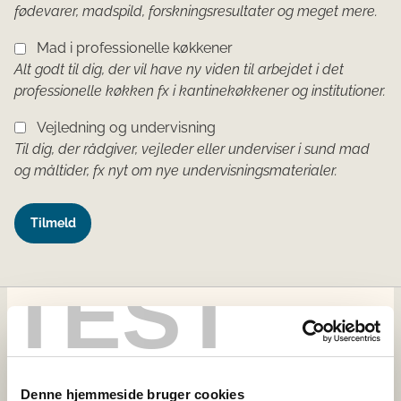
fødevarer, madspild, forskningsresultater og meget mere.
Mad i professionelle køkkener
Alt godt til dig, der vil have ny viden til arbejdet i det
professionelle køkken fx i kantinekøkkener og institutioner.
Vejledning og undervisning
Til dig, der rådgiver, vejleder eller underviser i sund mad
og måltider, fx nyt om nye undervisningsmaterialer.
TEST
Fødevarestyrelsen
Fødevarestyrelsen tager sig af regler på veterinær- og
Denne hjemmeside bruger cookies
fødevareområdet og sikrer, at reglerne bliver overholdt