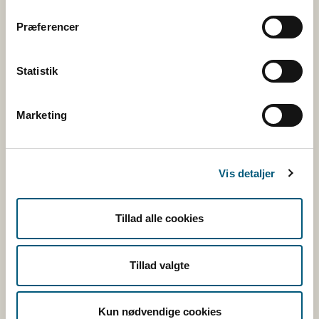
Rss
Præferencer
Tilmeld nyhedsbreve
Statistik
Marketing
Fugl
Vis detaljer
Kvæg
Tillad alle cookies
Ræv
Tillad valgte
Genveje
Kun nødvendige cookies
Blanketter