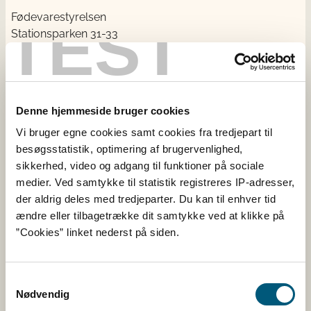
Fødevarestyrelsen
TEST
Stationsparken 31-33
2600 Glostrup
CVR: 62534516
EAN
Betaling til Fødevarestyrelsen
Denne hjemmeside bruger cookies
Åben:
Vi bruger egne cookies samt cookies fra tredjepart til
Mandag - torsdag: 9 - 16
besøgsstatistik, optimering af brugervenlighed,
Fredag: 9 - 15
sikkerhed, video og adgang til funktioner på sociale
medier. Ved samtykke til statistik registreres IP-adresser,
der aldrig deles med tredjeparter. Du kan til enhver tid
Kontakt
ændre eller tilbagetrække dit samtykke ved at klikke på
”Cookies” linket nederst på siden.
Følg os
Facebook
Samtykkevalg
Nødvendig
Twitter