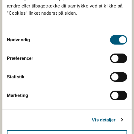
Betaling til Fødevarestyrelsen
ændre eller tilbagetrække dit samtykke ved at klikke på
”Cookies” linket nederst på siden.
Åben:
Mandag - torsdag: 9 - 16
Fredag: 9 - 15
Samtykkevalg
Nødvendig
Kontakt
Præferencer
Følg os
Statistik
Facebook
Twitter
Marketing
Rss
Vis detaljer
Tilmeld nyhedsbreve