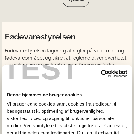
Fødevarestyrelsen
Fødevarestyrelsen tager sig af regler på veterinær- og
TEST
fødevareområdet og sikrer, at reglerne bliver overholdt
via vejledning og via kontrol med fødevarer, foder,
landets slagterier og veterinære forhold.
Kontakt
Denne hjemmeside bruger cookies
Fødevarestyrelsen
Vi bruger egne cookies samt cookies fra tredjepart til
Stationsparken 31-33
besøgsstatistik, optimering af brugervenlighed,
2600 Glostrup
sikkerhed, video og adgang til funktioner på sociale
CVR: 62534516
medier. Ved samtykke til statistik registreres IP-adresser,
EAN
der aldrig deles med tredjeparter. Du kan til enhver tid