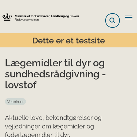
Dette er et testsite
Lægemidler til dyr og
sundhedsrådgivning -
lovstof
Veterinær
Aktuelle love, bekendtgørelser og
vejledninger om lægemidler og
foderlægemidler til dyr,