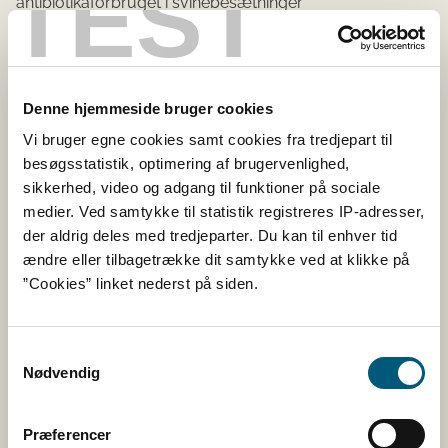
TEST
antibiotikaforbruget i svinebesætninger​
Om registrering af dyrlæger og om adgang
oplysninger i Dyrlægeregistret
Denne hjemmeside bruger cookies
Om adgang til oplysninger om
Vi bruger egne cookies samt cookies fra tredjepart til
medicinregistrering i VetStat
besøgsstatistik, optimering af brugervenlighed,
sikkerhed, video og adgang til funktioner på sociale
medier. Ved samtykke til statistik registreres IP-adresser,
Maksimale grænseværdier
der aldrig deles med tredjeparter. Du kan til enhver tid
ændre eller tilbagetrække dit samtykke ved at klikke på
Lægemidler til dyr af hesteslægten
”Cookies” linket nederst på siden.
Hormoner
Samtykkevalg
Nødvendig
Kontrol for restkoncentrationer​
Præferencer