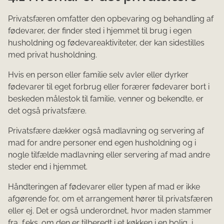
Privatsfæren omfatter den opbevaring og behandling af
fødevarer, der finder sted i hjemmet til brug i egen
husholdning og fødevareaktiviteter, der kan sidestilles
med privat husholdning.
Hvis en person eller familie selv avler eller dyrker
fødevarer til eget forbrug eller forærer fødevarer bort i
beskeden målestok til familie, venner og bekendte, er
det også privatsfære.
Privatsfære dækker også madlavning og servering af
mad for andre personer end egen husholdning og i
nogle tilfælde madlavning eller servering af mad andre
steder end i hjemmet.
Håndteringen af fødevarer eller typen af mad er ikke
afgørende for, om et arrangement hører til privatsfæren
eller ej. Det er også underordnet, hvor maden stammer
fra, f.eks. om den er tilberedt i et køkken i en bolig, i