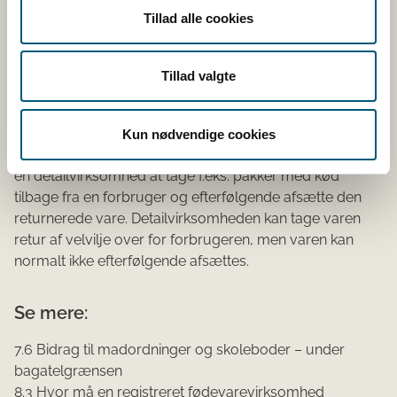
bryllup, konfirmation eller nytårsfest. Forbrugeren
Tillad alle cookies
ønsker at levere ubrugte varer retur til
detailvirksomheden. Detailvirksomheden kan
Tillad valgte
efterfølgende afsætte de returnerede produkter
som normalt, når virksomheden vurderer, at
varerne er i orden.
Kun nødvendige cookies
Det bemærkes, at det normalt ikke vil være i orden for
en detailvirksomhed at tage f.eks. pakker med kød
tilbage fra en forbruger og efterfølgende afsætte den
returnerede vare. Detailvirksomheden kan tage varen
retur af velvilje over for forbrugeren, men varen kan
normalt ikke efterfølgende afsættes.
Se mere:
7.6 Bidrag til madordninger og skoleboder – under
bagatelgrænsen
8.3 Hvor må en registreret fødevarevirksomhed