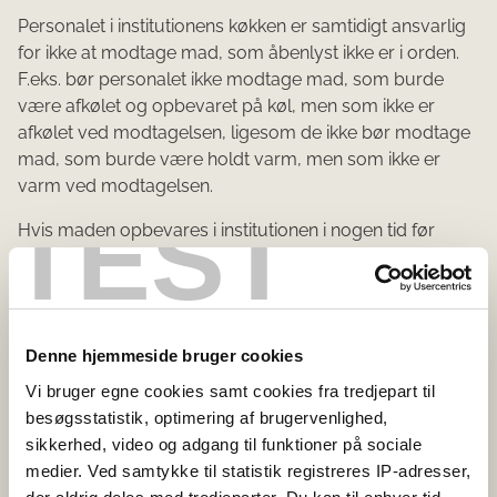
Personalet i institutionens køkken er samtidigt ansvarlig
for ikke at modtage mad, som åbenlyst ikke er i orden.
F.eks. bør personalet ikke modtage mad, som burde
være afkølet og opbevaret på køl, men som ikke er
afkølet ved modtagelsen, ligesom de ikke bør modtage
mad, som burde være holdt varm, men som ikke er
varm ved modtagelsen.
TEST
Hvis maden opbevares i institutionen i nogen tid før
servering, er personalet ansvarlig for at opbevare
maden korrekt, f.eks. på køl eller varmholdt.
I enkelte tilfælde kan private dog også levere til andre
detailvirksomheder eller engrosvirksomheder. Både ved
Denne hjemmeside bruger cookies
forældres bidrag til madordninger og ved privates
Vi bruger egne cookies samt cookies fra tredjepart til
levering til andre fødevarevirksomheder anses
besøgsstatistik, optimering af brugervenlighed,
sporbarhed at være opfyldt ved identifikation af
sikkerhed, video og adgang til funktioner på sociale
forældre/private. Den private har ansvar for, at maden
medier. Ved samtykke til statistik registreres IP-adresser,
ikke er uegnet til at spise, f.eks. at den har været