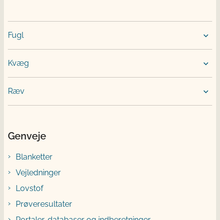
Fugl
Kvæg
Ræv
Genveje
Blanketter
Vejledninger
Lovstof
Prøveresultater
Portaler, databaser og indberetninger