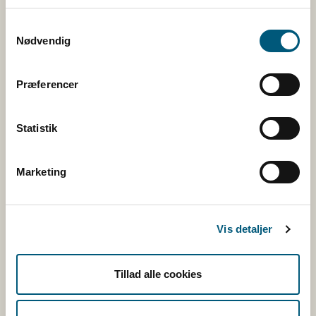
Kontakt
Samtykkevalg
Nødvendig
Følg os
Facebook
Præferencer
Twitter
Rss
Statistik
Marketing
Tilmeld nyhedsbreve
Vis detaljer
Fugl
Tillad alle cookies
Kvæg