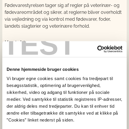
Fødevarestyrelsen tager sig af regler på veterinær- og
fødevareområdet og sikrer, at reglerne bliver overholdt
via vejledning og via kontrol med fødevarer, foder,
landets slagterier og veterinære forhold.
TEST
Kontakt
Fødevarestyrelsen
Stationsparken 31-33
2600 Glostrup
Denne hjemmeside bruger cookies
CVR: 62534516
Vi bruger egne cookies samt cookies fra tredjepart til
EAN
besøgsstatistik, optimering af brugervenlighed,
Betaling til Fødevarestyrelsen
sikkerhed, video og adgang til funktioner på sociale
medier. Ved samtykke til statistik registreres IP-adresser,
Åben:
der aldrig deles med tredjeparter. Du kan til enhver tid
Mandag - torsdag: 9 - 16
ændre eller tilbagetrække dit samtykke ved at klikke på
Fredag: 9 - 15
”Cookies” linket nederst på siden.