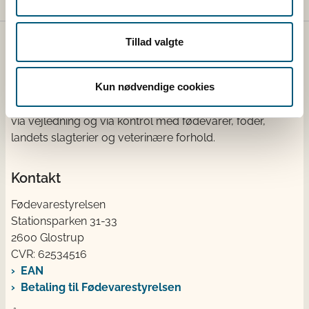
Tillad valgte
Fødevarestyrelsen
Kun nødvendige cookies
Fødevarestyrelsen tager sig af regler på veterinær- og
fødevareområdet og sikrer, at reglerne bliver overholdt
via vejledning og via kontrol med fødevarer, foder,
landets slagterier og veterinære forhold.
Kontakt
Fødevarestyrelsen
Stationsparken 31-33
2600 Glostrup
CVR: 62534516
EAN
Betaling til Fødevarestyrelsen