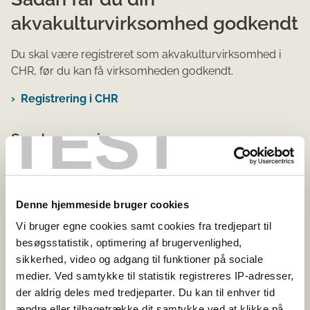
akvakulturvirksomhed godkendt
Du skal være registreret som akvakulturvirksomhed i
CHR, før du kan få virksomheden godkendt.
Registrering i CHR
TEST
Send ansøgning
Operatøren af akvakulturvirksomheden skal sende en
ansøgning til Fødevarestyrelsen, ved brug af denne
blanket:
Denne hjemmeside bruger cookies
Vi bruger egne cookies samt cookies fra tredjepart til
Ansøgning om godkendelse af
besøgsstatistik, optimering af brugervenlighed,
akvakulturvirksomhed
sikkerhed, video og adgang til funktioner på sociale
medier. Ved samtykke til statistik registreres IP-adresser,
Fødevarestyrelsen besøger
der aldrig deles med tredjeparter. Du kan til enhver tid
ændre eller tilbagetrække dit samtykke ved at klikke på