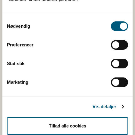
Fredag: 9 - 15
Kontakt
Samtykkevalg
Nødvendig
Følg os
Præferencer
Facebook
Twitter
Statistik
Rss
Marketing
Tilmeld nyhedsbreve
Vis detaljer
Fugl
Tillad alle cookies