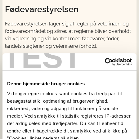
Fødevarestyrelsen
Fødevarestyrelsen tager sig af regler på veterinær- og
fødevareområdet og sikrer, at reglerne bliver overholdt
via vejledning og via kontrol med fødevarer, foder,
TEST
landets slagterier og veterinære forhold.
Kontakt
Fødevarestyrelsen
Stationsparken 31-33
Denne hjemmeside bruger cookies
2600 Glostrup
Vi bruger egne cookies samt cookies fra tredjepart til
CVR: 62534516
besøgsstatistik, optimering af brugervenlighed,
EAN
sikkerhed, video og adgang til funktioner på sociale
Betaling til Fødevarestyrelsen
medier. Ved samtykke til statistik registreres IP-adresser,
der aldrig deles med tredjeparter. Du kan til enhver tid
Åben:
ændre eller tilbagetrække dit samtykke ved at klikke på
Mandag - torsdag: 9 - 16
”Cookies” linket nederst på siden.