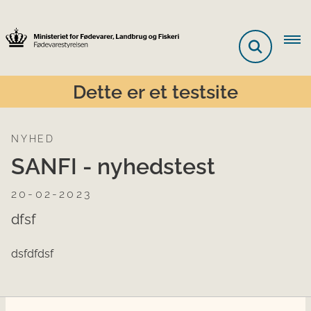
Dette er et testsite
NYHED
SANFI - nyhedstest
20-02-2023
dfsf
dsfdfdsf