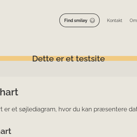
Find smiley
Kontakt
Om
Dette er et testsite
hart
t er et søjlediagram, hvor du kan præsentere da
art