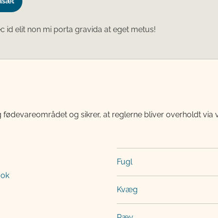
asæt
 id elit non mi porta gravida at eget metus!
 fødevareområdet og sikrer, at reglerne bliver overholdt via 
Fugl
ook
Kvæg
Ræv