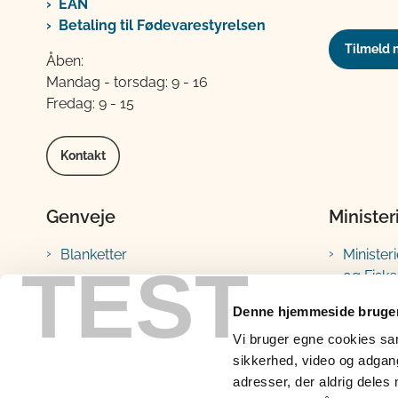
EAN
Betaling til Fødevarestyrelsen
Tilmeld 
Åben:
Mandag - torsdag: 9 - 16
Fredag: 9 - 15
Kontakt
Genveje
Minister
Blanketter
Minister
TEST
og Fiske
Vejledninger
Fødevar
Lovstof
Denne hjemmeside bruger
Landbru
Vi bruger egne cookies samt
Prøveresultater
sikkerhed, video og adgang 
Fiskeris
Portaler, databaser og
adresser, der aldrig deles 
indberetninger