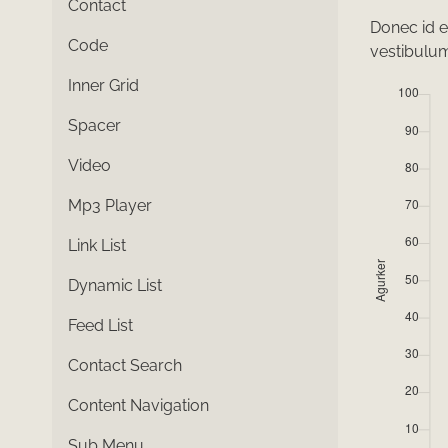
Contact
Donec id e
Code
vestibulu
Inner Grid
Spacer
Video
Mp3 Player
Link List
Dynamic List
Feed List
Contact Search
Content Navigation
Sub Menu