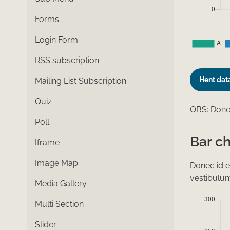
Forms
Login Form
RSS subscription
Hent dat
Mailing List Subscription
Quiz
OBS: Donec
Poll
Bar c
Iframe
Image Map
Donec id e
vestibulu
Media Gallery
Multi Section
Slider