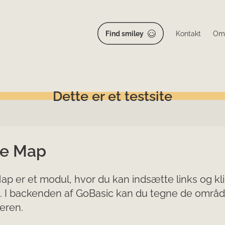
Find smiley
Kontakt
Om
Dette er et testsite
e Map
p er et modul, hvor du kan indsætte links og kli
 I backenden af GoBasic kan du tegne de område
eren.