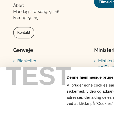
Tilmeld 
Åben:
Mandag - torsdag: 9 - 16
Fredag: 9 - 15
Kontakt
Genveje
Minister
Blanketter
Minister
TEST
og Fiske
Vejledninger
Fødevar
Lovstof
Denne hjemmeside bruger
Landbru
Prøveresultater
Vi bruger egne cookies samt
Fiskeris
sikkerhed, video og adgang 
Portaler, databaser og
adresser, der aldrig deles 
indberetninger
ved at klikke på ”Cookies” 