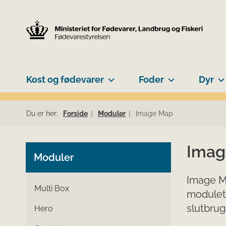
Kost og fødevarer
Foder
Dyr
Du er her:
Forside
Moduler
Image Map
Imag
Moduler
Image Ma
Multi Box
modulet.
slutbrug
Hero