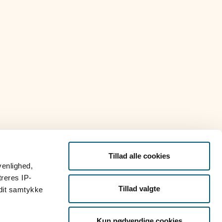
Tillad alle cookies
venlighed,
treres IP-
Tillad valgte
 dit samtykke
Kun nødvendige cookies