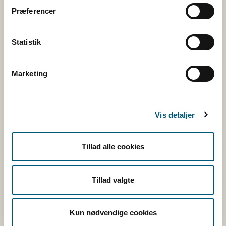
Stationsparken 31-33
Præferencer
2600 Glostrup
CVR: 62534516
Statistik
EAN
Betaling til Fødevarestyrelsen
Marketing
Åben:
Mandag - torsdag: 9 - 16
Fredag: 9 - 15
Vis detaljer
Kontakt
Tillad alle cookies
Følg os
Tillad valgte
Facebook
Twitter
Kun nødvendige cookies
Rss