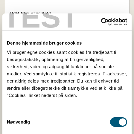
TEST
IBM Plex Sans Bold
Weight: 800
Style: Bold
Denne hjemmeside bruger cookies
Vi bruger egne cookies samt cookies fra tredjepart til
besøgsstatistik, optimering af brugervenlighed,
Fødevarestyrelsen
sikkerhed, video og adgang til funktioner på sociale
medier. Ved samtykke til statistik registreres IP-adresser,
Fødevarestyrelsen tager sig af regler på veterinær- og
der aldrig deles med tredjeparter. Du kan til enhver tid
fødevareområdet og sikrer, at reglerne bliver overholdt
ændre eller tilbagetrække dit samtykke ved at klikke på
via vejledning og via kontrol med fødevarer, foder,
”Cookies” linket nederst på siden.
landets slagterier og veterinære forhold.
Samtykkevalg
Kontakt
Nødvendig
Fødevarestyrelsen