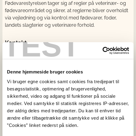
Fødevarestyrelsen tager sig af regler på veterinær- og
fødevareområdet og sikrer, at reglerne bliver overholdt
via vejledning og via kontrol med fødevarer, foder,
landets slagterier og veterinære forhold.
TEST
Kontakt
Fødevarestyrelsen
Stationsparken 31-33
2600 Glostrup
Denne hjemmeside bruger cookies
CVR: 62534516
Vi bruger egne cookies samt cookies fra tredjepart til
EAN
besøgsstatistik, optimering af brugervenlighed,
Betaling til Fødevarestyrelsen
sikkerhed, video og adgang til funktioner på sociale
Åben:
medier. Ved samtykke til statistik registreres IP-adresser,
Mandag - torsdag: 9 - 16
der aldrig deles med tredjeparter. Du kan til enhver tid
Fredag: 9 - 15
ændre eller tilbagetrække dit samtykke ved at klikke på
”Cookies” linket nederst på siden.
Kontakt