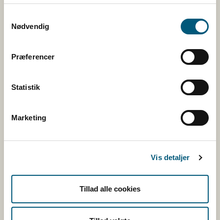
Samtykkevalg
Nødvendig
Følg os
Facebook
Præferencer
Twitter
Rss
Statistik
Marketing
Tilmeld nyhedsbreve
Vis detaljer
Fugl
Tillad alle cookies
Kvæg