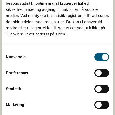
De fem direktørområder refererer direkte til
besøgsstatistik, optimering af brugervenlighed,
Fødevarestyrelsens administrerende direktør, som
sikkerhed, video og adgang til funktioner på sociale
endvidere har det direkte ansvar for direktions- og
medier. Ved samtykke til statistik registreres IP-adresser,
pressesekretariatet, ministerbetjeningen, kundeservice,
der aldrig deles med tredjeparter. Du kan til enhver tid
samt forretningskommunikation.
ændre eller tilbagetrække dit samtykke ved at klikke på
”Cookies” linket nederst på siden.
Fødevarestyrelsen beskæftiger ca. 1535 medarbejdere
og er en del af Ministeriet for Fødevarer, Landbrug og
Fiskeri​ og er én af tre styrelser under ministeriet.​​​
Samtykkevalg
Nødvendig
Præferencer
Fødevarestyrelsen
Statistik
Fødevarestyrelsen tager sig af regler på veterinær- og
fødevareområdet og sikrer, at reglerne bliver overholdt
via vejledning og via kontrol med fødevarer, foder,
Marketing
landets slagterier og veterinære forhold.