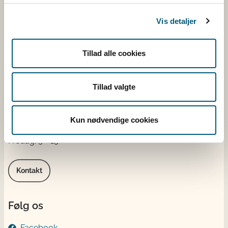
Kontakt
Vis detaljer
Fødevarestyrelsen
Stationsparken 31-33
Tillad alle cookies
2600 Glostrup
CVR: 62534516
EAN
Tillad valgte
Betaling til Fødevarestyrelsen
Åben:
Kun nødvendige cookies
Mandag - torsdag: 9 - 16
Fredag: 9 - 15
Kontakt
Følg os
Facebook