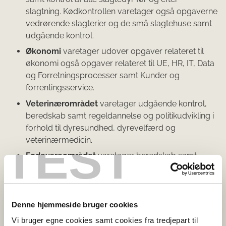
slagtning. Kødkontrollen varetager også opgaverne
vedrørende slagterier og de små slagtehuse samt
udgående kontrol.
Økonomi
varetager udover opgaver relateret til
økonomi også opgaver relateret til UE, HR, IT, Data
og Forretningsprocesser samt Kunder og
forrentingsservice.
Veterinærområdet
varetager udgående kontrol,
beredskab samt regeldannelse og politikudvikling i
forhold til dyresundhed, dyrevelfærd og
TEST
veterinærmedicin.
Fødevareområdet
varetager beredskab samt
regeld​annelse, kontrol og politikudvikling i forhold
til foder og fødevaresikkerhed, samt kemi og
fødevarekvalitet.
Denne hjemmeside bruger cookies
Jura ​
Vi bruger egne cookies samt cookies fra tredjepart til