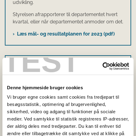
udvikling.
Styrelsen afrapporterer til departementet hvert
kvartal, eller når departementet anmoder om det.
Læs mål- og resultatplanen for 2023 (pdf)
TEST
Årsrapport
Fødevarestyrelsens årsrapporter informerer
departementet i Ministeriet for Fødevarer,
Denne hjemmeside bruger cookies
Landbrug og Fiskeri om styrelsens faglige og
Vi bruger egne cookies samt cookies fra tredjepart til
økonomiske resultater.
besøgsstatistik, optimering af brugervenlighed,
sikkerhed, video og adgang til funktioner på sociale
Læs årsrapporten for 2022 (pdf)
medier. Ved samtykke til statistik registreres IP-adresser,
der aldrig deles med tredjeparter. Du kan til enhver tid
ændre eller tilbagetrække dit samtykke ved at klikke på