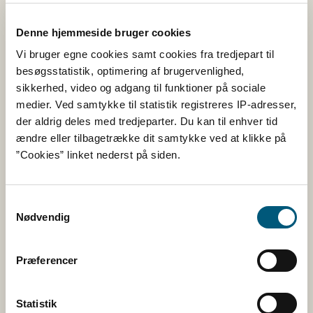
Denne hjemmeside bruger cookies
Vi bruger egne cookies samt cookies fra tredjepart til
besøgsstatistik, optimering af brugervenlighed,
sikkerhed, video og adgang til funktioner på sociale
medier. Ved samtykke til statistik registreres IP-adresser,
der aldrig deles med tredjeparter. Du kan til enhver tid
ændre eller tilbagetrække dit samtykke ved at klikke på
”Cookies” linket nederst på siden.
REKVIRERING AF PRØVER
Prøveafsendelse
Samtykkevalg
Nødvendig
Dansk Veterinær Konsortium (DK-VET) er
betegnelsen for et samarbejde mellem
Præferencer
Københavns Universitet (KU) og Statens Serum
Institut (SSI).
For varsling af prøver og kontakt til Veterinær
Statistik