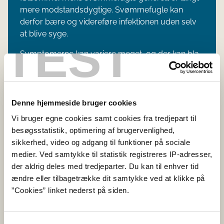
mere modstandsdygtige. Svømmefugle kan
derfor bære og videreføre infektionen uden selv
at blive syge.
TEST
Symptomerne kan variere meget, og der ka​n bla​
ndt andet ses høj dødelighed uden forudgå​ende
sygdom. Dødeligheden kan være op til 100 pct.
Typiske sygdomstegn vil v​​ære:
Denne hjemmeside bruger cookies
Nedstemthed
Vi bruger egne cookies samt cookies fra tredjepart til
besøgsstatistik, optimering af brugervenlighed,
Generel svækkelse
sikkerhed, video og adgang til funktioner på sociale
Diarré
medier. Ved samtykke til statistik registreres IP-adresser,
Ødemer, specielt i hovedet
der aldrig deles med tredjeparter. Du kan til enhver tid
ændre eller tilbagetrække dit samtykke ved at klikke på
Åndedrætsbesvær
”Cookies” linket nederst på siden.
Bevægelsesforstyrrelser som fx lammelser
eller skæv hovedholdning