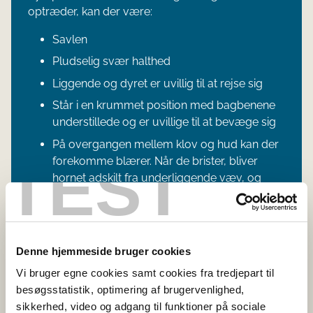
optræder, kan der være:
Savlen
Pludselig svær halthed
Liggende og dyret er uvillig til at rejse sig
Står i en krummet position med bagbenene
understillede og er uvillige til at bevæge sig
På overgangen mellem klov og hud kan der
TEST
forekomme blærer. Når de brister, bliver
hornet adskilt fra underliggende væv, og
pelsen omkring hoven forekommer fugtig.
Sjældent blærer i munden. Hvis de er der, er
det på tandkødet og eventuelt på tungen.
Denne hjemmeside bruger cookies
Svin:
Vi bruger egne cookies samt cookies fra tredjepart til
Pludselig lammelse
besøgsstatistik, optimering af brugervenlighed,
sikkerhed, video og adgang til funktioner på sociale
Foretrækker at ligge ned