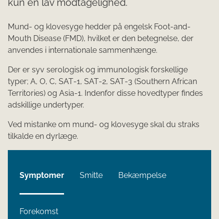
kun en lav modtagelighed.
Mund- og klovesyge hedder på engelsk Foot-and-
Mouth Disease (FMD), hvilket er den betegnelse, der
anvendes i internationale sammenhænge.
Der er syv serologisk og immunologisk forskellige
typer; A, O, C, SAT‑1, SAT‑2, SAT‑3 (Southern African
Territories) og Asia‑1. Indenfor disse hovedtyper findes
adskillige undertyper.​​
Ved mistanke om mund- og klovesyge skal du straks
tilkalde en dyrlæge.
Symptomer
Smitte
Bekæmpelse
Forekomst