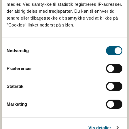
medier. Ved samtykke til statistik registreres IP-adresser,
Når de skal bevæge sig, skriger de højt og
der aldrig deles med tredjeparter. Du kan til enhver tid
halter smertefuldt
ændre eller tilbagetrække dit samtykke ved at klikke på
Blærer forekommer på klovranden, kløft og
”Cookies” linket nederst på siden.
hæl.
Blærerne kan strække sig hele vejen
rundt om kloven, så hornet adskilles.
Blærer kan udvikles på trynen, tungen eller
Samtykkevalg
Nødvendig
på læberanden.
Hjorte:
Præferencer
Milde kliniske symptomer.
Blærer i munden
Statistik
Ingen læsioner på overgang mellem horn og
hud.
Marketing
Vis detaljer