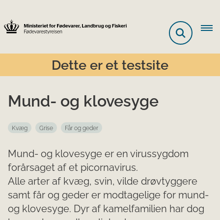
Dette er et testsite
Mund- og klovesyge
Kvæg
Grise
Får og geder
Mund- og klovesyge er en virussygdom
forår​​saget af et picor­navirus.
Alle arter af kvæg, svin, vilde drøvtyggere
samt får o​g geder er modtagelige for mund-
og klovesyge. Dyr af kamelfamilien har dog