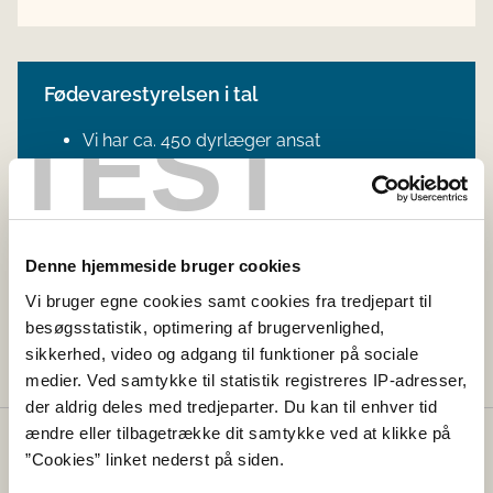
Fødevarestyrelsen i tal
TEST
Vi har ca. 450 dyrlæger ansat
Vi har ca. 1900 medarbejdere fordelt over
hele landet
Vi uddeler over 40.000 smileyer om året
Denne hjemmeside bruger cookies
Vi kontrollerer årligt 120 million dyr på
slagterierne
Vi bruger egne cookies samt cookies fra tredjepart til
besøgsstatistik, optimering af brugervenlighed,
sikkerhed, video og adgang til funktioner på sociale
medier. Ved samtykke til statistik registreres IP-adresser,
der aldrig deles med tredjeparter. Du kan til enhver tid
ændre eller tilbagetrække dit samtykke ved at klikke på
Fødevarestyrelsen
”Cookies” linket nederst på siden.