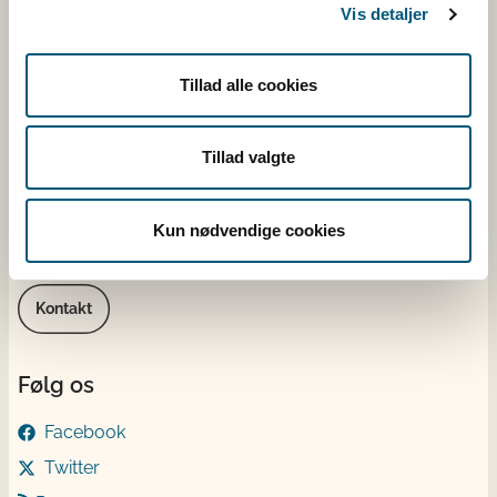
Fødevarestyrelsen
Vis detaljer
Stationsparken 31-33
2600 Glostrup
Tillad alle cookies
CVR: 62534516
EAN
Betaling til Fødevarestyrelsen
Tillad valgte
Åben:
Mandag - torsdag: 9 - 16
Kun nødvendige cookies
Fredag: 9 - 15
Kontakt
Følg os
Facebook
Twitter