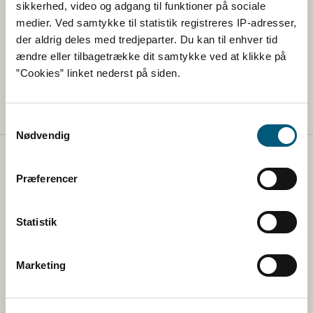
sikkerhed, video og adgang til funktioner på sociale
medier. Ved samtykke til statistik registreres IP-adresser,
der aldrig deles med tredjeparter. Du kan til enhver tid
Lovstof
ændre eller tilbagetrække dit samtykke ved at klikke på
”Cookies” linket nederst på siden.
Lovstof for dyresygdomme
Samtykkevalg
Nødvendig
Fødevarestyrelsen
Præferencer
Fødevarestyrelsen tager sig af regler på veterinær- og
fødevareområdet og sikrer, at reglerne bliver overholdt
Statistik
via vejledning og via kontrol med fødevarer, foder,
landets slagterier og veterinære forhold.
Marketing
Kontakt