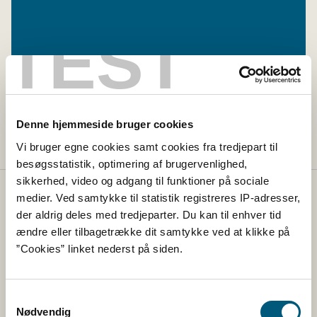
TEST
Lovstof
Denne hjemmeside bruger cookies
Lovstof for dyresygdomme
Vi bruger egne cookies samt cookies fra tredjepart til
besøgsstatistik, optimering af brugervenlighed,
sikkerhed, video og adgang til funktioner på sociale
medier. Ved samtykke til statistik registreres IP-adresser,
Fødevarestyrelsen
der aldrig deles med tredjeparter. Du kan til enhver tid
ændre eller tilbagetrække dit samtykke ved at klikke på
Fødevarestyrelsen tager sig af regler på veterinær- og
”Cookies” linket nederst på siden.
fødevareområdet og sikrer, at reglerne bliver overholdt
via vejledning og via kontrol med fødevarer, foder,
landets slagterier og veterinære forhold.
Samtykkevalg
Nødvendig