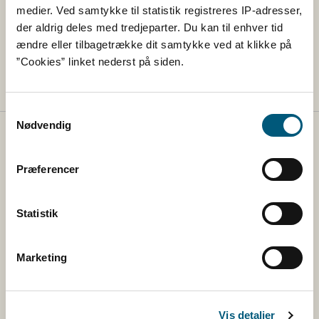
medier. Ved samtykke til statistik registreres IP-adresser,
der aldrig deles med tredjeparter. Du kan til enhver tid
Lovstof
ændre eller tilbagetrække dit samtykke ved at klikke på
”Cookies” linket nederst på siden.
Lovstof for dyresygdomme
Samtykkevalg
Nødvendig
Fødevarestyrelsen
Præferencer
Fødevarestyrelsen tager sig af regler på veterinær- og
fødevareområdet og sikrer, at reglerne bliver overholdt
Statistik
via vejledning og via kontrol med fødevarer, foder,
landets slagterier og veterinære forhold.
Marketing
Kontakt
Fødevarestyrelsen
Vis detaljer
Stationsparken 31-33