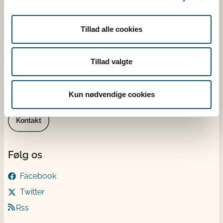
2600 Glostrup
CVR: 62534516
Tillad alle cookies
EAN
Betaling til Fødevarestyrelsen
Tillad valgte
Åben:
Mandag - torsdag: 9 - 16
Fredag: 9 - 15
Kun nødvendige cookies
Kontakt
Følg os
Facebook
Twitter
Rss