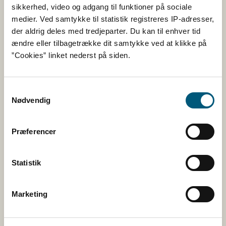
i det centrale Europas bjergområder og som
sikkerhed, video og adgang til funktioner på sociale
kan have ædt mus eller andre gnavere,
medier. Ved samtykke til statistik registreres IP-adresser,
ormebehandles en til to dage inden
der aldrig deles med tredjeparter. Du kan til enhver tid
hjemrejsen.
ændre eller tilbagetrække dit samtykke ved at klikke på
”Cookies” linket nederst på siden.
Du skal ko​​ntakte din dyrlæge, hvis du mener,
at din hund skal ormebehandles.
Generelle rå​​d, der mindsker smitterisikoen:
Samtykkevalg
Nødvendig
Undgå så vidt muligt, at din hund æder mus
og andre gnavere, som kan være
Præferencer
mellemværter for parasitten.
Vask din hund, når den har været i kontakt
med ræve eller rævens ekskrementer.
Statistik
Overhold Fødevarestyrelsens
køkkenhygiejneanbefalinger om skylning af
Marketing
frugt og grønt.