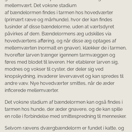
mellemvært. Det voksne stadium
af bændelormen findes i tarmen hos hovedværter
(primært ræve og mårhunde), hvor der kan findes
tusinder af disse bændelorme, uden at værtsdyret
påvirkes af dem. Bændelormens æg udskilles via
hovedværtens afføring, og når disse æg optages af
mellemværten (normalt en gnaver), klækker de i tarmen,
hvorefter larven trænger igennem tarmvæggen og
føres med blodet til leveren. Her etablerer larven sig,
modnes og vokser til cyster, der deler sig ved
knopskydning, invaderer levervævet og kan spredes til
andre væv. Nye hovedværter smittes, når de æder
inficerede mellemværter.
Det voksne stadium af bændelormen kan også findes i
tarmen hos hunde, der æder gnavere, og de kan spille
en rolle i forbindelse med smittespredning til mennesker.
Selvom rævens dværgbændelorm er fundet i katte, og