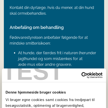
Kontakt din dyrlæge, hvis du mener, at din hund
skal ormebehandles.​
Anbefaling om behandling
Fødeva​​restyrelsen anbefaler følgende for at
mindske smitterisikoen:
At hunde, der færdes frit i naturen (herunder
jagthunde) og som mistænkes for at
TEST
æde mus eller andre gnavere,
ormebehandles regelmæssigt hver 4. uge
At jagthunde, der bruges til gravjagt, vaskes
efter jagt
Denne hjemmeside bruger cookies
Fødevar​​estyrelsen anbefaler endvidere:
Vi bruger egne cookies samt cookies fra tredjepart til
At alle hunde, der kommer fra eller har været
besøgsstatistik, optimering af brugervenlighed,