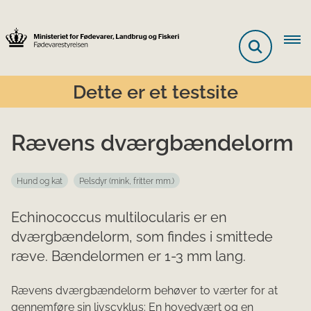
Dette er et testsite
Rævens dværgbændelorm
Hund og kat
Pelsdyr (mink, fritter mm.)
Echinococcus multilocularis er en
dværgbændelorm, som findes i smittede
ræve. Bændelormen er 1-3 mm lang.
Rævens dværgbændelorm behøver to værter for at
gennemføre​ sin livscyklus: En hovedvært og en