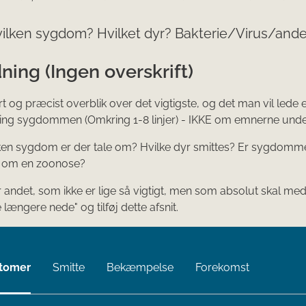
vilken sygdom? Hvilket dyr? Bakterie/Virus/ande
ning (Ingen overskrift)
rt og præcist overblik over det vigtigste, og det man vil lede e
ing sygdommen (Omkring 1-8 linjer) - IKKE om emnerne unde
lken sygdom er der tale om? Hvilke dyr smittes? Er sygdomme
le om en zoonose?
r andet, som ikke er lige så vigtigt, men som absolut skal med,
længere nede" og tilføj dette afsnit.
tomer
Smitte
Bekæmpelse
Forekomst