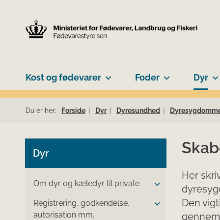
Kost og fødevarer
Foder
Dyr
Du er her:
Forside
Dyr
Dyresundhed
Dyresygdomm
Skab
Dyr
Her skri
Om dyr og kæledyr til private
dyresy
Den vigt
Registrering, godkendelse,
autorisation mm.
gennemsk