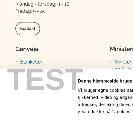
Mandag - torsdag: 9 - 16
Fredag: 9 - 15
Kontakt
Genveje
Minister
Blanketter
Minister
TEST
og Fiske
Vejledninger
Fødevar
Lovstof
Denne hjemmeside bruger
Landbru
Prøveresultater
Vi bruger egne cookies samt
Fiskeris
sikkerhed, video og adgang 
Portaler, databaser og
adresser, der aldrig deles 
indberetninger
ved at klikke på ”Cookies” 