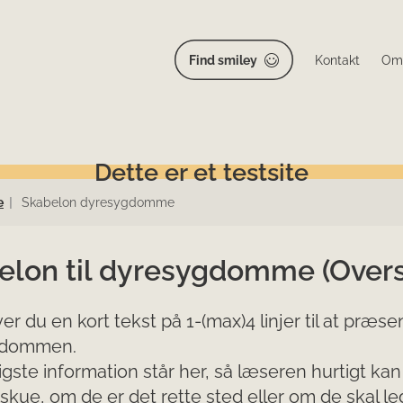
Find smiley
Kontakt
Om
Dette er et testsite
e
Skabelon dyresygdomme
elon til dyresygdomme (Oversk
ver du en kort tekst på 1-(max)4 linjer til at præs
gdommen.
igste information står her, så læseren hurtigt kan
ue, om de er det rette sted eller om de skal le