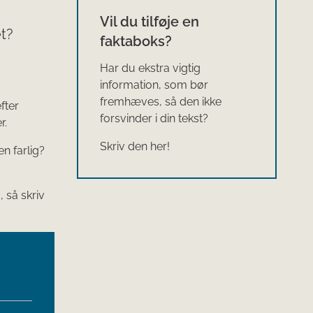
Vil du tilføje en
t?
faktaboks?
Har du ekstra vigtig
information, som bør
fremhæves, så den ikke
fter
forsvinder i din tekst?
r.
Skriv den her!
n farlig?
 så skriv