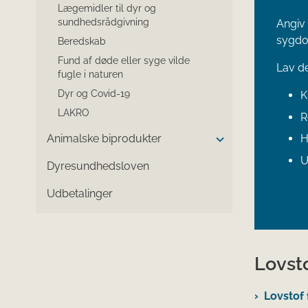
Lægemidler til dyr og
sundhedsrådgivning
Angiv
sygdo
Beredskab
Fund af døde eller syge vilde
Lav de
fugle i naturen
Dyr og Covid-19
K
LAKRO
R
Animalske biprodukter
H
U
Dyresundhedsloven
Udbetalinger
Lovst
Lovstof