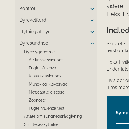
videre.
Kontrol
F.eks. H
Dyrevelfærd
Indled
Flytning af dyr
Dyresundhed
Skriv et ko
først omkr
Dyresygdomme
Afrikansk svinepest
F.eks. Hvi
Fugleinfluenza
Er der ta
Klassisk svinepest
Hvis der e
Mund- og klovesyge
"Læs mere 
Newcastle disease
Zoonoser
Fugleinfluenza test
Symp
Aftale om sundhedsrådgivning
Smittebeskyttelse