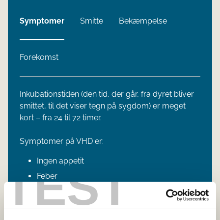
Symptomer
Smitte
Bekæmpelse
Forekomst
Inkubationstiden (den tid, der går, fra dyret bliver
smittet, til det viser tegn på sygdom) er meget
kort – fra 24 til 72 timer.
Symptomer på VHD er:
Ingen appetit
TEST
Feber
Hurtig vejrtrækning
Blødninger fra næse, endetarm og andre
kropsåbninger