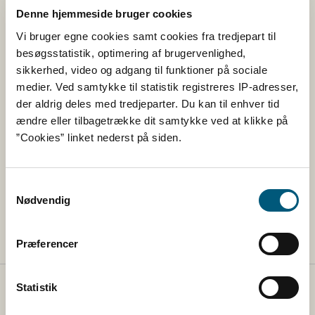
Denne hjemmeside bruger cookies
Død inden for 48 timer. Dødeligheden vil ligge
Vi bruger egne cookies samt cookies fra tredjepart til
på 80-90 pct.
besøgsstatistik, optimering af brugervenlighed,
VHD kan også optræde uden symptomer og
sikkerhed, video og adgang til funktioner på sociale
vise sig som pludselige, uforklarlige dødsfald hos
medier. Ved samtykke til statistik registreres IP-adresser,
kaninerne.
der aldrig deles med tredjeparter. Du kan til enhver tid
ændre eller tilbagetrække dit samtykke ved at klikke på
”Cookies” linket nederst på siden.
Lovstof
Samtykkevalg
Nødvendig
Lovstof for dyresygdomme
Præferencer
Statistik
Fødevarestyrelsen