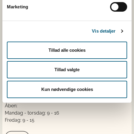
Marketing
Fødevarestyrelsen tager sig af regler på veterinær- og
fødevareområdet og sikrer, at reglerne bliver overholdt
via vejledning og via kontrol med fødevarer, foder,
landets slagterier og veterinære forhold.
Vis detaljer
Kontakt
Tillad alle cookies
Fødevarestyrelsen
Stationsparken 31-33
Tillad valgte
2600 Glostrup
CVR: 62534516
EAN
Kun nødvendige cookies
Betaling til Fødevarestyrelsen
Åben:
Mandag - torsdag: 9 - 16
Fredag: 9 - 15