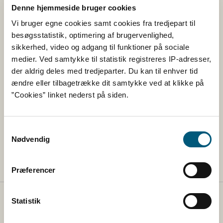
Denne hjemmeside bruger cookies
3.4 Hvem må virksomheder under
bagatelgrænsen levere varer til
Vi bruger egne cookies samt cookies fra tredjepart til
besøgsstatistik, optimering af brugervenlighed,
sikkerhed, video og adgang til funktioner på sociale
3.5 Under bagatelgrænsen - ansvar for mad til
medier. Ved samtykke til statistik registreres IP-adresser,
andre virksomheder
der aldrig deles med tredjeparter. Du kan til enhver tid
ændre eller tilbagetrække dit samtykke ved at klikke på
3.6 Offentlig kontrol af virksomhed under
”Cookies” linket nederst på siden.
bagatelgrænsen
Samtykkevalg
3.7 Fødevarevirksomhed i privat bolig - under
Nødvendig
bagatelgrænsen
Præferencer
Statistik
Fødevarestyrelsen