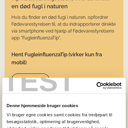
en død fugl i naturen
Hvis du finder en død fugl i naturen, opfordrer
Fødevarestyrelsen til, at du indrapporterer direkte
via smartphone ved hjælp af Fødevarestyrelsens
app "FugleinfluenzaTip".
Hent FugleinfluenzaTip (virker kun fra
mobil)
TEST
Apple appstore
Google Play
Denne hjemmeside bruger cookies
Vi er især interesserede i tip, hvis du finder flere
Vi bruger egne cookies samt cookies fra tredjepart til
døde ænder, gæs, svaner, fasaner eller måger på
besøgsstatistik, optimering af brugervenlighed,
ét sted, eller enkelte døde rovfugle og