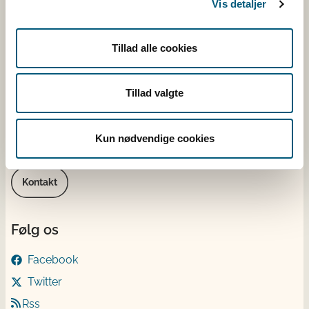
Vis detaljer
Stationsparken 31-33
2600 Glostrup
CVR: 62534516
Tillad alle cookies
EAN
Betaling til Fødevarestyrelsen
Tillad valgte
Åben:
Mandag - torsdag: 9 - 16
Kun nødvendige cookies
Fredag: 9 - 15
Kontakt
Følg os
Facebook
Twitter
Rss