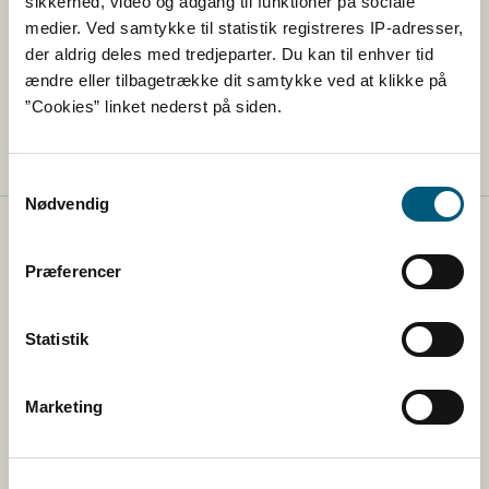
sikkerhed, video og adgang til funktioner på sociale
kragefugle. Vi bruger dit tip til at følge udviklingen,
medier. Ved samtykke til statistik registreres IP-adresser,
da fugleinfluenza blandt vilde fugle udgør en
der aldrig deles med tredjeparter. Du kan til enhver tid
risiko, uanset om man har hobbyhøns i
ændre eller tilbagetrække dit samtykke ved at klikke på
haven eller 100.000 kalkuner under tag.
”Cookies” linket nederst på siden.
Samtykkevalg
Nødvendig
Fødevarestyrelsen
Præferencer
Fødevarestyrelsen tager sig af regler på veterinær- og
fødevareområdet og sikrer, at reglerne bliver overholdt
Statistik
via vejledning og via kontrol med fødevarer, foder,
landets slagterier og veterinære forhold.
Marketing
Kontakt
Fødevarestyrelsen