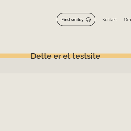
Find smiley
Kontakt
Om
Dette er et testsite