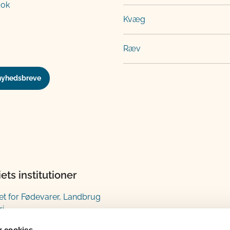
ook
Kvæg
Ræv
nyhedsbreve
iets institutioner
iet for Fødevarer, Landbrug
ri
estyrelsen
 cookies