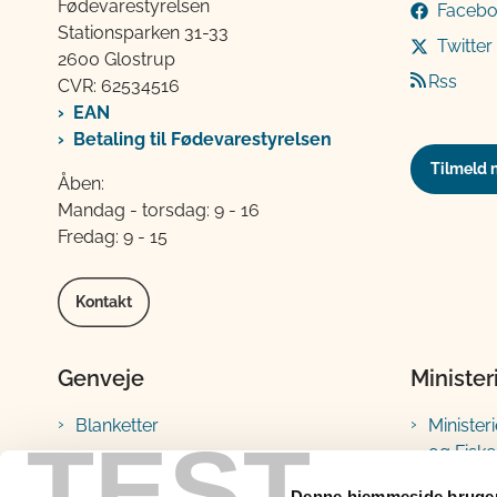
Fødevarestyrelsen
Faceb
Stationsparken 31-33
Twitter
2600 Glostrup
Rss
CVR: 62534516
EAN
Betaling til Fødevarestyrelsen
Tilmeld 
Åben:
Mandag - torsdag: 9 - 16
Fredag: 9 - 15
Kontakt
Genveje
Minister
Blanketter
Minister
TEST
og Fiske
Vejledninger
Fødevar
Lovstof
Denne hjemmeside bruger