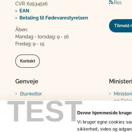
Rss
CVR: 62534516
EAN
Betaling til Fødevarestyrelsen
Tilmeld 
Åben:
Mandag - torsdag: 9 - 16
Fredag: 9 - 15
Kontakt
Genveje
Minister
Blanketter
Minister
TEST
og Fiske
Vejledninger
Fødevar
Lovstof
Denne hjemmeside bruger
Landbru
Vi bruger egne cookies samt
Prøveresultater
sikkerhed, video og adgang 
Fiskeris
Portaler, databaser og