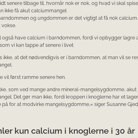
idt senere tilbage til, hvornår nok er nok, og hvad vi skal spise
n ikke få akut calciummangel
 barndommen og ungdommen er det vigtigt at få nok calcium. 
t vokse.
l også have calcium i barndommen, fordi vi opbygger lagre 
som vi kan tappe af senere i livet.
s ikke, at det nødvendigvis er i barndommen, at man vil se res
ngel.
ne vil først ramme senere hen.
ikke, som ved mange andre mineral-mangelsygdomme, akut
gel. Det gør man ikke, fordi kroppen i knoglerne har et lage
e på for at modvirke mangelsygdomme,« siger Susanne Gjed
ler kun calcium i knoglerne i 30 år