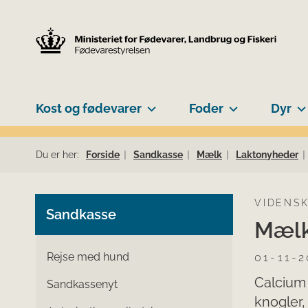
Kost og fødevarer
Foder
Dyr
Du er her:
Forside
Sandkasse
Mælk
Laktonyheder
VIDENS
Sandkasse
Mælk
Rejse med hund
01-11-2
Calcium 
Sandkassenyt
knogler,