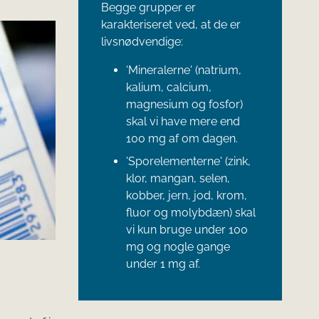
Begge grupper er
karakteriseret ved, at de er
livsnødvendige:
'Mineralerne' (natrium,
kalium, calcium,
magnesium og fosfor)
skal vi have mere end
100 mg af om dagen.
'Sporelementerne' (zink,
klor, mangan, selen,
kobber, jern, jod, krom,
fluor og molybdæn) skal
vi kun bruge under 100
mg og nogle gange
under 1 mg af.