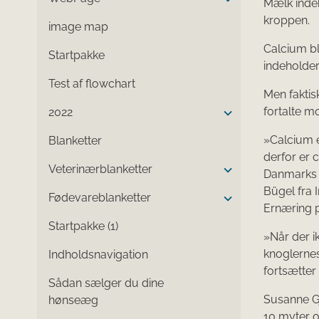
Mælk indeh
kroppen.
image map
Calcium bl
Startpakke
indeholder 
Test af flowchart
Men faktis
fortalte m
2022
»Calcium e
Blanketter
derfor er 
Veterinærblanketter
Danmarks 
Bügel fra 
Fødevareblanketter
Ernæring p
Startpakke (1)
»Når der i
knoglernes
Indholdsnavigation
fortsætter
Sådan sælger du dine
Susanne Gj
hønseæg
10 myter o