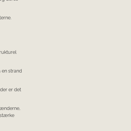
terne.
rukturel
å en strand
der er det
 tænderne,
 stærke