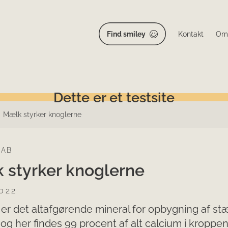
Find smiley
Kontakt
Om
Dette er et testsite
Mælk styrker knoglerne
KAB
 styrker knoglerne
022
er det altafgørende mineral for opbygning af st
 og her findes 99 procent af alt calcium i kroppen