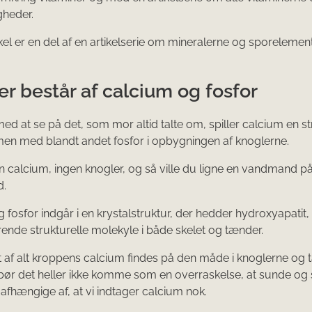
gheder.
kel er en del af en artikelserie om mineralerne og sporelemen
r består af calcium og fosfor
 med at se på det, som mor altid talte om, spiller calcium en st
en med blandt andet fosfor i opbygningen af knoglerne.
en calcium, ingen knogler, og så ville du ligne en vandmand p
d.
 fosfor indgår i en krystalstruktur, der hedder hydroxyapatit, 
ende strukturelle molekyle i både skelet og tænder.
 af alt kroppens calcium findes på den måde i knoglerne og
bør det heller ikke komme som en overraskelse, at sunde og
 afhængige af, at vi indtager calcium nok.