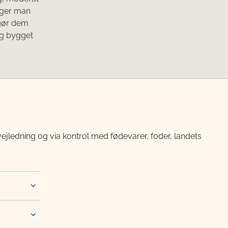
gger man
 gør dem
og bygget
vejledning og via kontrol med fødevarer, foder, landets