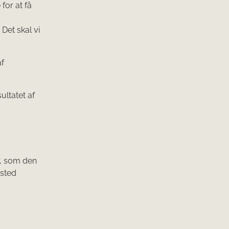
 for at få
Det skal vi
af
ultatet af
r, som den
sted