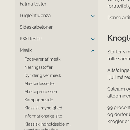
Fatma tester
fortræffeli
Fugleinfluenza
Denne arti
Sideskabeloner
Knogle
KWI tester
Mælk
Starter vi
rolle samm
Fødevarer af mælk
Næringsstoffer
Altså: Ing
Dyr der giver mælk
i juli måne
Mælkedesserter
Calcium og
Mælkeprocessen
altdominer
Kampagneside
99 procent
Klassisk myndighed
og derfor 
Informationsrigt site
knogler er
Klassisk indholdsside m.