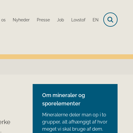
 os
Nyheder
Presse
Job
Lovstof
EN
Om mineraler og
sporelementer
Mineralerne deler man op i to
ærke
grupper, alt afhængigt af hvor
meget vi skal bruge af dem.
.