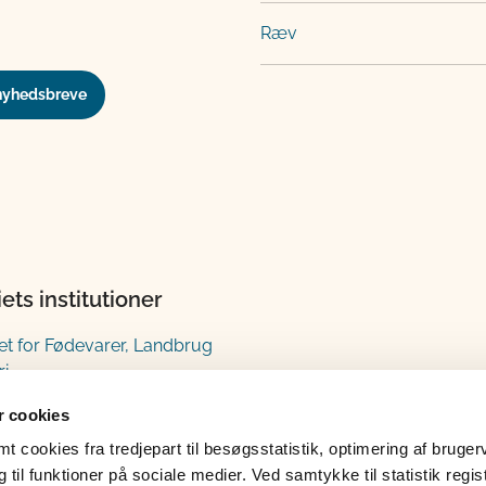
Ræv
nyhedsbreve
iets institutioner
iet for Fødevarer, Landbrug
ri
estyrelsen
 cookies
gsstyrelsen
 cookies fra tredjepart til besøgsstatistik, optimering af bruger
til funktioner på sociale medier. Ved samtykke til statistik regis
tyrelsen