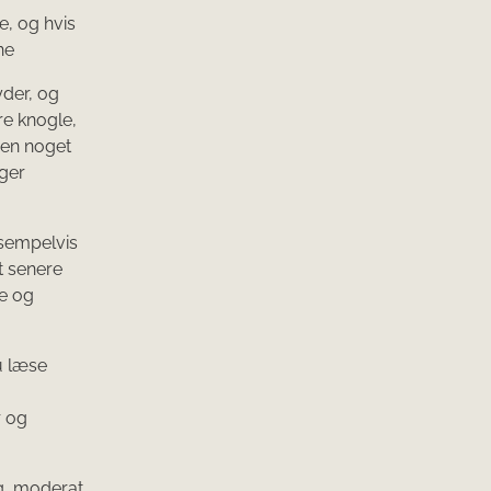
e, og hvis
ne
yder, og
re knogle,
men noget
gger
eksempelvis
t senere
e og
u læse
r og
ng, moderat