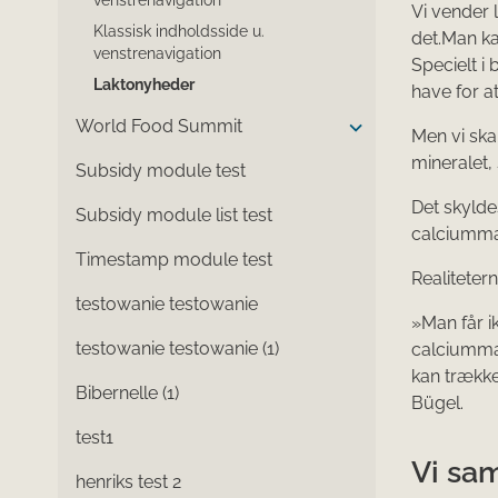
venstrenavigation
Vi vender l
Klassisk indholdsside u.
det.Man ka
venstrenavigation
Specielt i
Laktonyheder
have for a
World Food Summit
Men vi ska
mineralet, 
Subsidy module test
Det skylde
Subsidy module list test
calciumma
Timestamp module test
Realiteter
testowanie testowanie
»Man får 
testowanie testowanie (1)
calciumman
kan trækk
Bibernelle (1)
Bügel.
test1
Vi sam
henriks test 2