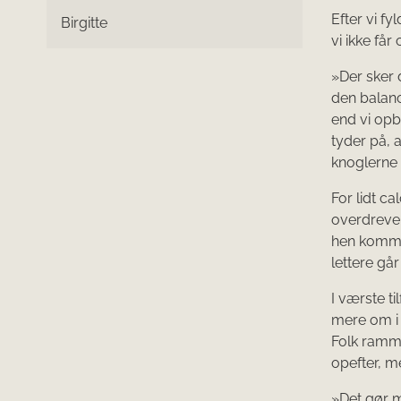
Efter vi fy
Birgitte
vi ikke få
»Der sker 
den balanc
end vi opb
tyder på, 
knoglerne
For lidt ca
overdreven
hen komme
lettere går 
I værste t
mere om i 
Folk ramme
opefter, m
»Det gør m