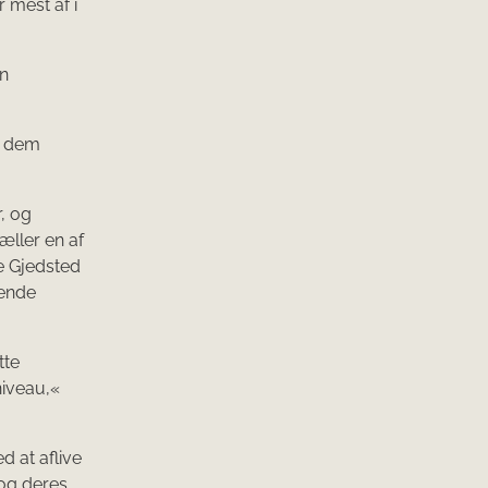
 mest af i
on
og dem
, og
æller en af
e Gjedsted
gende
tte
niveau,«
d at aflive
 og deres