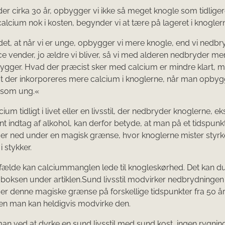
lder cirka 30 år, opbygger vi ikke så meget knogle som tidliger
r calcium nok i kosten, begynder vi at tære på lageret i knogler
det, at når vi er unge, opbygger vi mere knogle, end vi nedbr
e vender, jo ældre vi bliver, så vi med alderen nedbryder me
ygger. Hvad der præcist sker med calcium er mindre klart, 
at der inkorporeres mere calcium i knoglerne, når man opby
 som ung.«
lcium tidligt i livet eller en livsstil, der nedbryder knoglerne, 
t indtag af alkohol, kan derfor betyde, at man på et tidspunk
r ned under en magisk grænse, hvor knoglerne mister styrk
i stykker.
ilfælde kan calciummanglen lede til knogleskørhed. Det kan d
boksen under artiklen.Sund livsstil modvirker nedbrydningen
r denne magiske grænse på forskellige tidspunkter fra 50 å
en man kan heldigvis modvirke den.
an ved at dyrke en sund livsstil med sund kost, ingen rygni