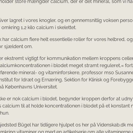
older store mængder calcium, der er det mineral, som vi har
iver lagret i vores knogler, og en gennemsnitlig voksen pers
omkring 1,2 kilo calcium i skelettet.
k har calcium flere helt essentielle roller for vores helbred, 
or sjældent om.
r ekstremt vigtigt for kommunikation mellem kroppens celler
calciumkoncentrationen i blodet meget stramt reguleret,« fort
førende mineral- og vitaminforskere, professor mso Susann
Institut for Idræt og Ernæring, Sektion for Klinisk og Forebyg
å Københavns Universitet.
kke er nok calcium i blodet, begynder kroppen derfor at udny
 calcium til at holde koncentrationen i blodet på et konstant 
 hun.
edsted Bügel har tidligere hjulpet os her på Videnskab.dk me
mkring vitaminer og med en artikelserie om alle vitaminerne